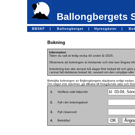
Ballongbergets 
BBSKF |
Ballongberget |
Hyresgäster |
Bo
Bokning
Information:
Tiden du valt är ledig vecka 44 under år 2025.
Observera att bokningen är bindande och inte kan ångras efte
Avbokning kan ske senast två dagar före bokad tid och görs ge
i annat fall debiteras bokad tid, oavsett om den utnyttjas eller 
Bekräfta bokningen av Ballongbergets skjutbana enligt nedan.
Om något inte stämmer, gå tillbaka till föregående sida och för
1.
Verifiera vald tidpunkt:
2.
Fyll i din bokningskod:
3.
Fyll i lösenord:
4.
Bekräfta!