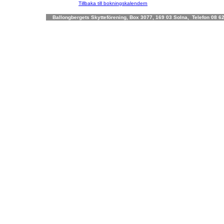
Tillbaka till bokningskalendern
Ballongbergets Skytteförening, Box 3077, 169 03 Solna, Telefon 08 62