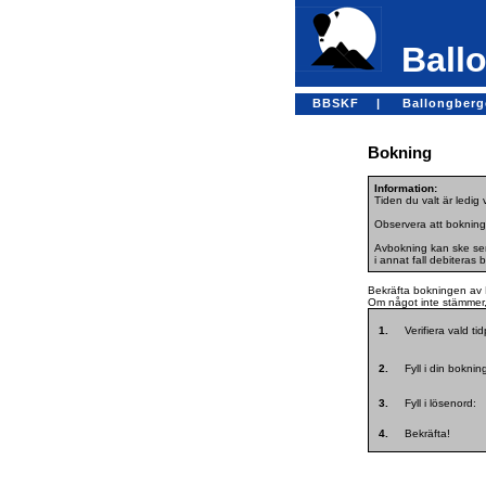
Ballo
BBSKF |
Ballongber
Bokning
Information:
Tiden du valt är ledig
Observera att bokning
Avbokning kan ske sena
i annat fall debiteras 
Bekräfta bokningen av 
Om något inte stämmer, 
1.
Verifiera vald ti
2.
Fyll i din bokni
3.
Fyll i lösenord:
4.
Bekräfta!