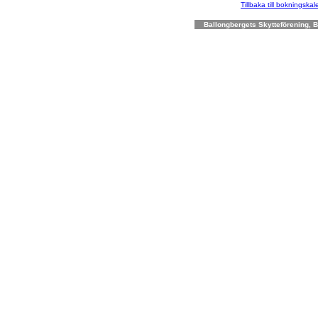
Tillbaka till bokningska
Ballongbergets Skytteförening, Bo