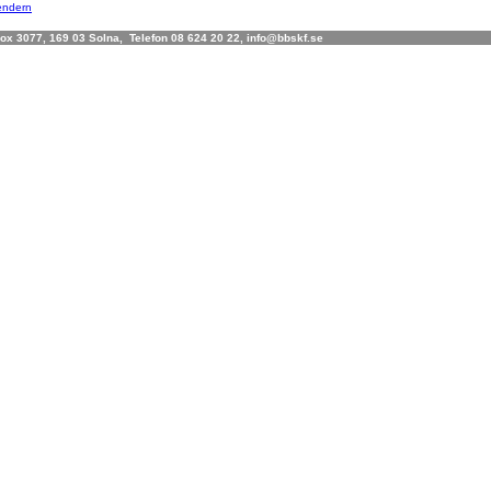
lendern
x 3077, 169 03 Solna, Telefon 08 624 20 22, info@bbskf.se