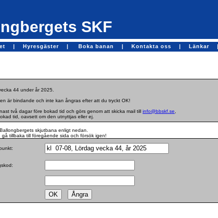
ngbergets SKF
get |
Hyresgäster |
Boka banan |
Kontakta oss |
Länkar 
 vecka 44 under år 2025.
en är bindande och inte kan ångras efter att du tryckt OK!
st två dagar före bokad tid och görs genom att skicka mail till
info@bbskf.se
,
bokad tid, oavsett om den utnyttjas eller ej.
Ballongbergets skjutbana enligt nedan.
gå tillbaka till föregående sida och försök igen!
dpunkt:
ngskod: