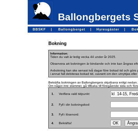
Ballongbergets 
BBSKF |
Ballongberget |
Hyresgäster |
Bo
Bokning
Information:
Tiden du valt är ledig vecka 44 under år 2025.
Observera att bokningen är bindande och inte kan ångras efte
Avbokning kan ske senast två dagar före bokad tid och görs ge
i annat fall debiteras bokad tid, oavsett om den utnyttjas eller 
Bekräfta bokningen av Ballongbergets skjutbana enligt nedan.
Om något inte stämmer, gå tillbaka till föregående sida och för
1.
Verifiera vald tidpunkt:
2.
Fyll i din bokningskod:
3.
Fyll i lösenord:
4.
Bekräfta!