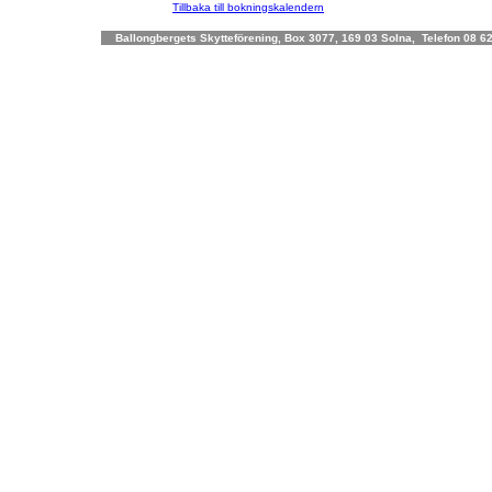
Tillbaka till bokningskalendern
Ballongbergets Skytteförening, Box 3077, 169 03 Solna, Telefon 08 62