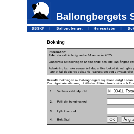
Ballongbergets 
BBSKF |
Ballongberget |
Hyresgäster |
Bo
Bokning
Information:
Tiden du valt är ledig vecka 44 under år 2025.
Observera att bokningen är bindande och inte kan ångras efte
Avbokning kan ske senast två dagar före bokad tid och görs ge
i annat fall debiteras bokad tid, oavsett om den utnyttjas eller 
Bekräfta bokningen av Ballongbergets skjutbana enligt nedan.
Om något inte stämmer, gå tillbaka till föregående sida och för
1.
Verifiera vald tidpunkt:
2.
Fyll i din bokningskod:
3.
Fyll i lösenord:
4.
Bekräfta!