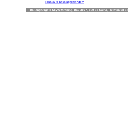
Tillbaka till bokningskalendern
Ballongbergets Skytteförening, Box 3077, 169 03 Solna, Telefon 08 62