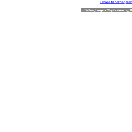
Tillbaka till bokningska
Ballongbergets Skytteförening, Bo