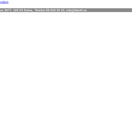
lendern
x 3077, 169 03 Solna, Telefon 08 624 20 22, info@bbskf.se