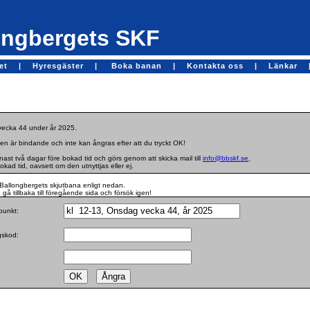
ngbergets SKF
get |
Hyresgäster |
Boka banan |
Kontakta oss |
Länkar 
 vecka 44 under år 2025.
en är bindande och inte kan ångras efter att du tryckt OK!
st två dagar före bokad tid och görs genom att skicka mail till
info@bbskf.se
,
bokad tid, oavsett om den utnyttjas eller ej.
Ballongbergets skjutbana enligt nedan.
gå tillbaka till föregående sida och försök igen!
dpunkt:
ngskod: