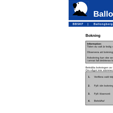
Ballo
BBSKF |
Ballongber
Bokning
Information:
Tiden du valt är ledig
Observera att bokning
Avbokning kan ske sena
i annat fall debiteras 
Bekräfta bokningen av 
Om något inte stämmer, 
1.
Verifiera vald ti
2.
Fyll i din bokni
3.
Fyll i lösenord:
4.
Bekräfta!