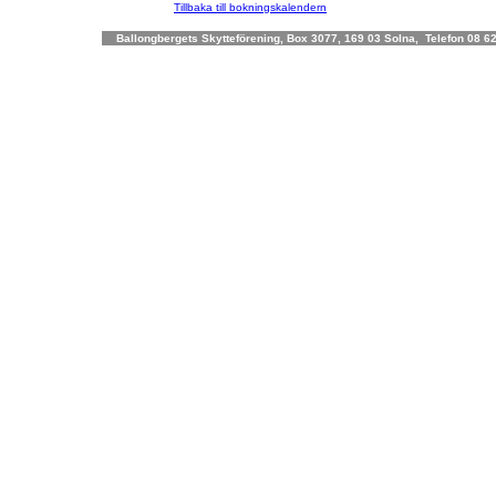
Tillbaka till bokningskalendern
Ballongbergets Skytteförening, Box 3077, 169 03 Solna, Telefon 08 62