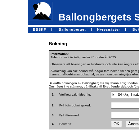
Ballongbergets 
BBSKF |
Ballongberget |
Hyresgäster |
Bo
Bokning
Information:
Tiden du valt är ledig vecka 44 under år 2025.
Observera att bokningen är bindande och inte kan ångras efte
Avbokning kan ske senast två dagar före bokad tid och görs ge
i annat fall debiteras bokad tid, oavsett om den utnyttjas eller 
Bekräfta bokningen av Ballongbergets skjutbana enligt nedan.
Om något inte stämmer, gå tillbaka till föregående sida och för
1.
Verifiera vald tidpunkt:
2.
Fyll i din bokningskod:
3.
Fyll i lösenord:
4.
Bekräfta!