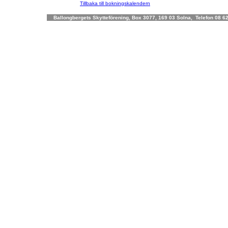
Tillbaka till bokningskalendern
Ballongbergets Skytteförening, Box 3077, 169 03 Solna, Telefon 08 62