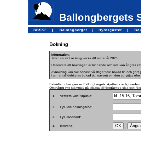
Ballongbergets 
BBSKF |
Ballongberget |
Hyresgäster |
Bo
Bokning
Information:
Tiden du valt är ledig vecka 40 under år 2025.
Observera att bokningen är bindande och inte kan ångras efte
Avbokning kan ske senast två dagar före bokad tid och görs ge
i annat fall debiteras bokad tid, oavsett om den utnyttjas eller 
Bekräfta bokningen av Ballongbergets skjutbana enligt nedan.
Om något inte stämmer, gå tillbaka till föregående sida och för
1.
Verifiera vald tidpunkt:
2.
Fyll i din bokningskod:
3.
Fyll i lösenord:
4.
Bekräfta!