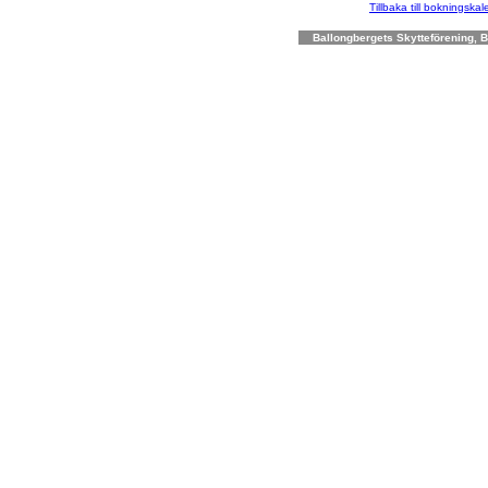
Tillbaka till bokningska
Ballongbergets Skytteförening, Bo