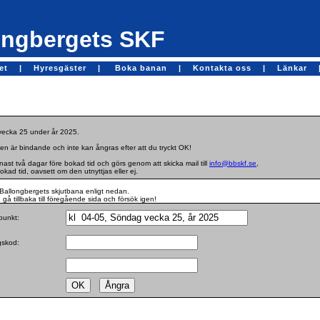
ngbergets SKF
get |
Hyresgäster |
Boka banan |
Kontakta oss |
Länkar 
 vecka 25 under år 2025.
en är bindande och inte kan ångras efter att du tryckt OK!
st två dagar före bokad tid och görs genom att skicka mail till
info@bbskf.se
,
bokad tid, oavsett om den utnyttjas eller ej.
Ballongbergets skjutbana enligt nedan.
gå tillbaka till föregående sida och försök igen!
dpunkt:
ngskod: