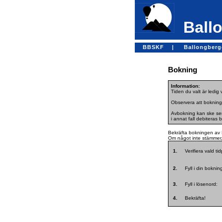
Ballo
BBSKF |
Ballongber
Bokning
Information:
Tiden du valt är ledig
Observera att bokning
Avbokning kan ske sena
i annat fall debiteras 
Bekräfta bokningen av 
Om något inte stämmer, 
1.
Verifiera vald ti
2.
Fyll i din bokni
3.
Fyll i lösenord:
4.
Bekräfta!