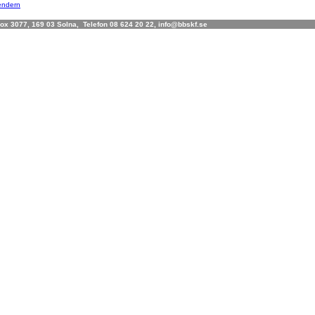
lendern
x 3077, 169 03 Solna, Telefon 08 624 20 22, info@bbskf.se